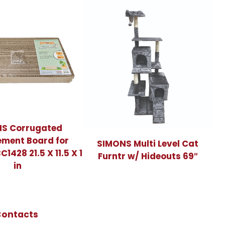
S Corrugated
ement Board for
SIMONS Multi Level Cat
1428 21.5 X 11.5 X 1
Furntr w/ Hideouts 69″
in
Contacts