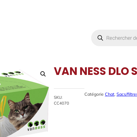
Products
search
VAN NESS DLO S
Catégorie
Chat
, 
Sacs/filtr
SKU:
CC4070