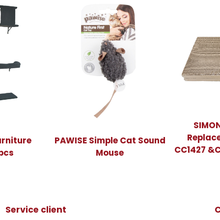
SIMON
Replac
rniture
PAWISE Simple Cat Sound
CC1427 &CC
pcs
Mouse
Service client