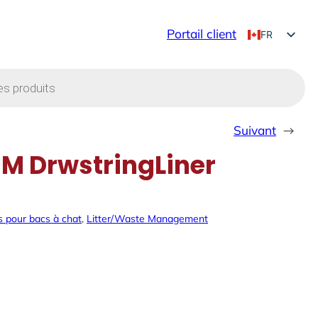
Portail client
FR
EN
Suivant
→
M DrwstringLiner
es pour bacs à chat
, 
Litter/Waste Management