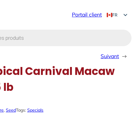
Portail client
FR
EN
Suivant
→
ical Carnival Macaw
 lb
re
, 
Seed
Tags:
Specials