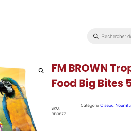
Products
search
FM BROWN Trop
Food Big Bites 5
Catégorie
Oiseau
, 
Nourritu
SKU:
BB0877