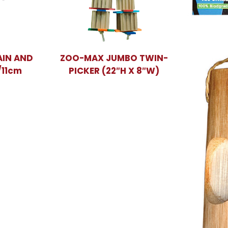
AIN AND
ZOO-MAX JUMBO TWIN-
/11cm
PICKER (22″H X 8″W)