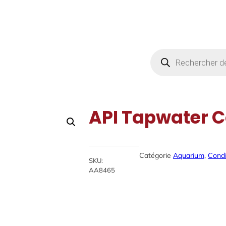
Products
search
API Tapwater C
Catégorie
Aquarium
, 
Condi
SKU:
AA8465