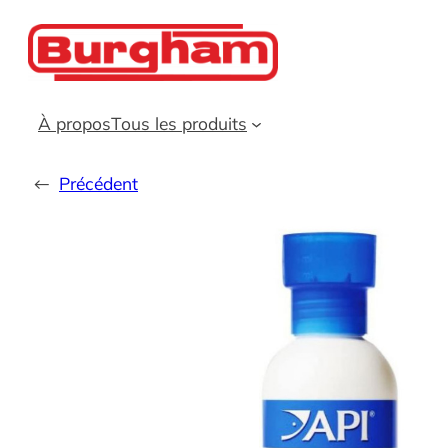
Aller
au
contenu
À propos
Tous les produits
←
Précédent