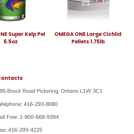
E Super Kelp Pel
OMEGA ONE Large Cichlid
6.5oz
Pellets 1.75lb
Contacts
95 Brock Road Pickering, Ontario L1W 3C1
éléphone: 416-293-8080
oll Free: 1-800-668-9394
ax: 416-293-4225