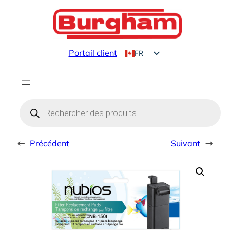
Aller
au
contenu
Portail client
FR
EN
Products
search
←
Précédent
Suivant
→