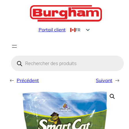
Aller
au
contenu
Portail client
FR
EN
Products
search
←
Précédent
Suivant
→