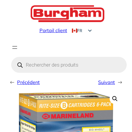
Aller
au
contenu
Portail client
FR
EN
Products
search
←
Précédent
Suivant
→