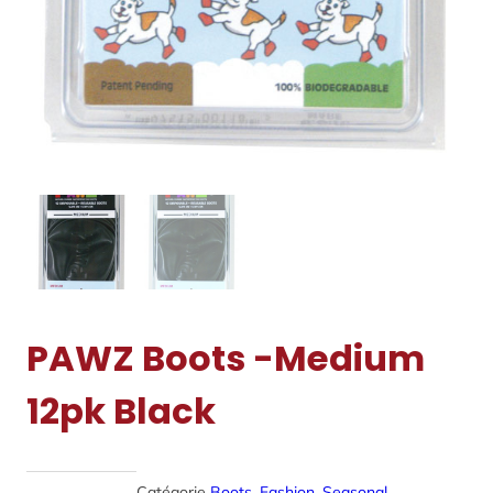
PAWZ Boots -Medium
12pk Black
Catégorie
Boots
, 
Fashion
, 
Seasonal