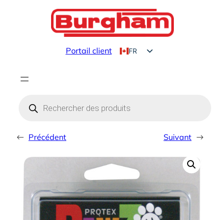
Aller
au
contenu
Portail client
FR
EN
Products
search
←
Précédent
Suivant
→