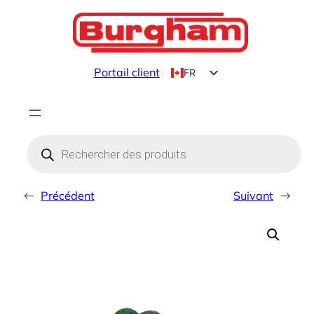
Aller
au
contenu
Portail client
FR
EN
Products
search
←
Précédent
Suivant
→