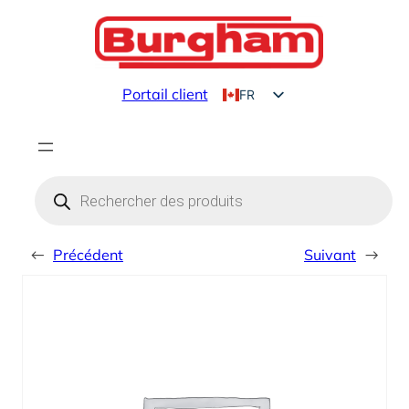
Aller
au
contenu
Portail client
FR
EN
Products
search
←
Précédent
Suivant
→